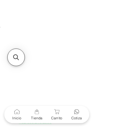
HMO
Unidad de atención a
Sucursales
MXL
Calle del Hospital No.
299Centro Cívico y Comercial
21000, Mexicali, B.C.
HMO
Blvd. Progreso 185, Villa
del Cortes, 83105 Hermosillo,
Son.
contacto@e-proconsa.com
Servicio al Cliente
Mexicali Hermosillo
+52 686 904-4444
Soporte Garantías
Contacto solo por Whatsapp
Inicio
Tienda
Carrito
Cotiza
+52 686 216 2330