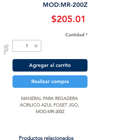
MOD:MR-200Z
Precio
$205.01
Cantidad
*
a
F
ic
h
a
T
é
c
n
ic
Agregar al carrito
Realizar compra
MANERAL PARA REGADERA 
ACRILICO AZUL FOSET JGO, 
MOD:MR-200Z
Productos relacionados