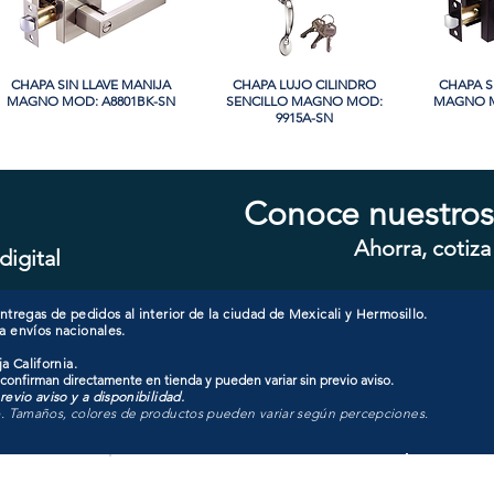
CHAPA SIN LLAVE MANIJA
Vista rápida
CHAPA LUJO CILINDRO
Vista rápida
CHAPA S
Vi
MAGNO MOD: A8801BK-SN
SENCILLO MAGNO MOD:
MAGNO M
9915A-SN
Conoce nuestros
Ahorra, cotiza
digital
CHAPA CON LLAVE MANIJA
Vista rápida
CHAPA CON LLAVE MANIJA
Vista rápida
CHAPA 
Vi
MAGNO MOD: A8801ET-SN
MAGNO MOD: A8801ET-MB
MAGNO
tregas de pedidos al interior de la ciudad de Mexicali y Hermosillo.
a envíos nacionales.
a California.
 confirman directamente en tienda y pueden variar sin previo aviso.
evio aviso y a disponibilidad.
o. Tamaños, colores de productos pueden variar según percepciones.