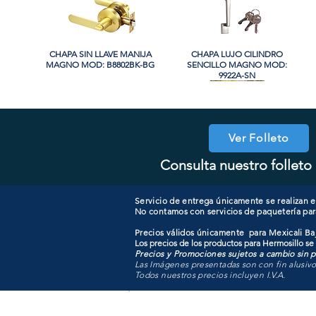
CHAPA SIN LLAVE MANIJA
Vista rápida
CHAPA LUJO CILINDRO
Vista rápida
MAGNO MOD: B8802BK-BG
SENCILLO MAGNO MOD:
9922A-SN
PROMO
PROMO
Ver Folleto
Consulta nuestro folleto 
CHAPA CON LLAVE MAGNO
CHAPA LUJO CILINDRO
Vista rápida
Vista rápida
COOLER PORTATIL 40 LITROS
CHAPA CON LLAVE MANIJA
Vista rápida
Vista rápida
SENCILLO MAGNO MOD:
MOD: 607ET-SS
MAGNO MOD: B8802ET-BG
ATIK MOD: F3700
9922B-MG
Servicio de entrega únicamente se realizan en
No contamos con servicios de paquetería par
Precios válidos únicamente para Mexicali Baj
Los precios de los productos para Hermosillo se
Precios y Promociones sujetos a cambio sin pr
Las Imágenes presentadas son con fin alusiv
Todos nuestros precios incluyen I.V.A.