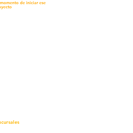
 momento de iniciar ese
oyecto
mo in
stalar
teriales para Construcción
pleo Proconsa
modela con crédito
omociones y descuentos
icaciones
turación
ductos de Ferretería
ucursales