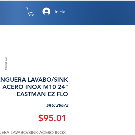
Iniciar sesión
TO
NOSOTROS
Ficha Técnica
NGUERA LAVABO/SINK
ACERO INOX M10 24"
EASTMAN EZ FLO
SKU: 28672
Precio
$95.01
ERA LAVABO/SINK ACERO INOX 