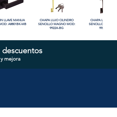
IN LLAVE MANIJA
sta rápida
CHAPA LUJO CILINDRO
Vista rápida
CHAPA LUJO CIL
Vista rápida
OD: A8801BK-MB
SENCILLO MAGNO MOD:
SENCILLO MAGNO
9922A-BG
9928A-ORB
 descuentos
 y mejora
CILINDRO DOBLE
sta rápida
CHAPA CILINDRO SENCILLO
Vista rápida
CHAPA SIN LLAVE
Vista rápida
 MOD: D102-SS
MAGNO MOD: D101-SS
MOD: 607BK-S