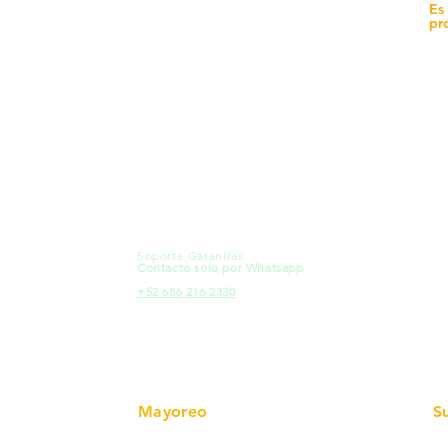
yecto
Unidad de atención a
Es
Sucursales
pr
MXL
Calle del Hospital No.
Có
299Centro Cívico y Comercial
21000, Mexicali, B.C.
Ma
HMO
Blvd. Progreso 185, Villa del
Em
Cortes, 83105 Hermosillo, Son.
Re
contacto@e-proconsa.com
Pr
Servicio al Cliente
Mexicali Hermosillo
Ub
+52 686 904-4444
Fac
Soporte Garantías
HMO
Contacto solo por Whatsapp
Pro
+52 686 216 2330
Mayoreo
S