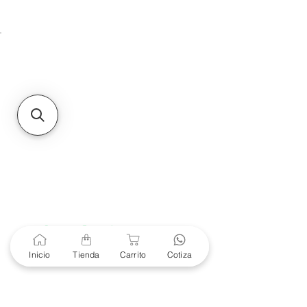
Unidad de atención a
Sucursales
MXL
Calle del Hospital No.
299Centro Cívico y Comercial
21000, Mexicali, B.C.
HMO
Blvd. Progreso 185, Villa
del Cortes, 83105 Hermosillo,
Son.
contacto@e-proconsa.com
Servicio al Cliente
Mexicali Hermosillo
+52 686 904-4444
Soporte Garantías
Contacto solo por Whatsapp
Inicio
Tienda
Carrito
Cotiza
+52 686 216 2330