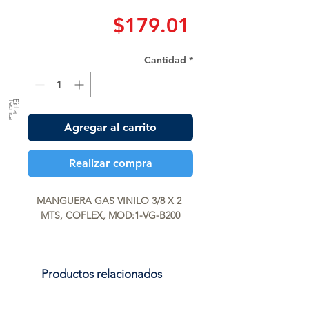
Precio
$179.01
Cantidad
*
a
F
ic
h
a
T
é
c
n
ic
Agregar al carrito
Realizar compra
MANGUERA GAS VINILO 3/8 X 2 
MTS, COFLEX, MOD:1-VG-B200
Productos relacionados