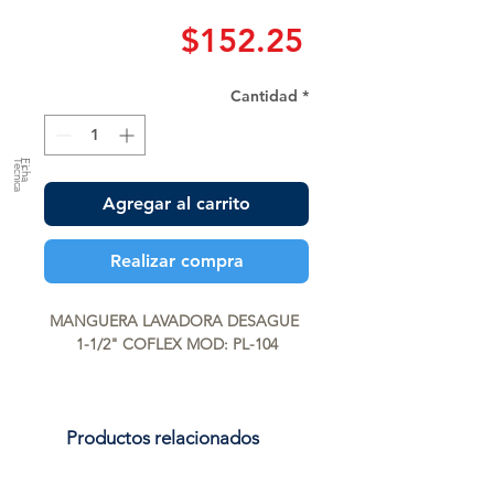
Precio
$152.25
Cantidad
*
a
F
ic
h
a
T
é
c
n
ic
Agregar al carrito
Realizar compra
MANGUERA LAVADORA DESAGUE 
1-1/2" COFLEX MOD: PL-104
Productos relacionados