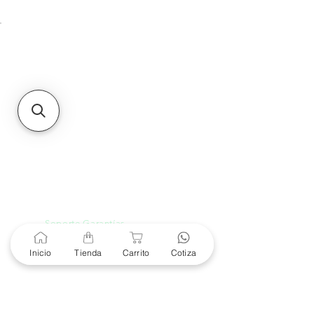
Unidad de atención a
Sucursales
MXL
Calle del Hospital No.
299Centro Cívico y Comercial
21000, Mexicali, B.C.
HMO
Blvd. Progreso 185, Villa
del Cortes, 83105 Hermosillo,
Son.
contacto@e-proconsa.com
Servicio al Cliente
Mexicali Hermosillo
+52 686 904-4444
Soporte Garantías
Contacto solo por Whatsapp
+52 686 216 2330
Inicio
Tienda
Carrito
Cotiza