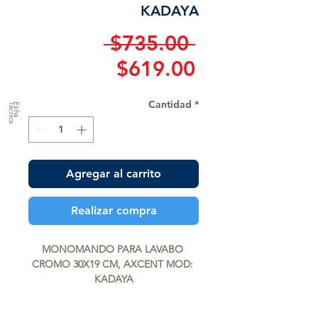
KADAYA
Precio
 $735.00 
Precio
$619.00
de
Cantidad
*
a
F
ic
h
a
T
é
c
n
ic
oferta
Agregar al carrito
Realizar compra
MONOMANDO PARA LAVABO 
CROMO 30X19 CM, AXCENT MOD: 
KADAYA