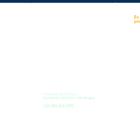
yecto
Unidad de atención a
Es
Sucursales
pr
MXL
Calle del Hospital No.
Có
299Centro Cívico y Comercial
21000, Mexicali, B.C.
Ma
HMO
Blvd. Progreso 185, Villa del
Em
Cortes, 83105 Hermosillo, Son.
Re
contacto@e-proconsa.com
Pr
Servicio al Cliente
Mexicali Hermosillo
Ub
+52 686 904-4444
Fac
Soporte Garantías
HMO
Contacto solo por Whatsapp
Pro
+52 686 216 2330