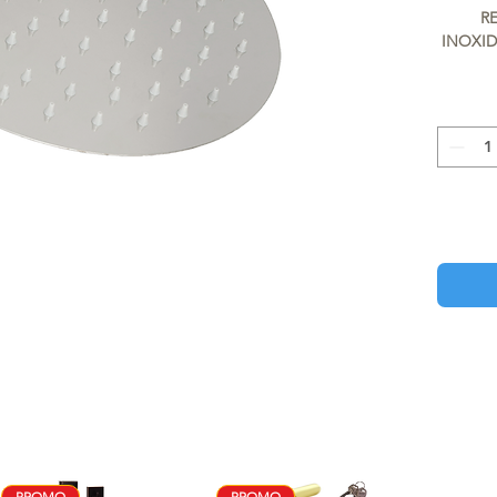
R
INOXID
PROMO
PROMO