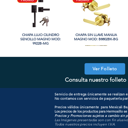
CHAPA LUJO CILINDRO
Vista rápida
CHAPA SIN LLAVE MANIJA
Vista rápida
SENCILLO MAGNO MOD:
MAGNO MOD: B8802BK-BG
9922B-MG
Ver Folleto
Consulta nuestro folleto 
CHAPA CILINDRO SENCILLO
CHAPA COMBO CILINDRO
Vista rápida
Vista rápida
COOLER PORTATIL 40 LITROS
CHAPA LUJO CILINDRO
Vista rápida
Vista rápida
SENCILLO MAGNO MOD:
MAGNO MOD: D101-SS
SENCILLO MAGNO MOD:
ATIK MOD: F3700
607ET+D101-SS
9915A-SN
Servicio de entrega únicamente se realizan en
No contamos con servicios de paquetería par
Precios válidos únicamente para Mexicali Baj
Los precios de los productos para Hermosillo se
Precios y Promociones sujetos a cambio sin pr
Las Imágenes presentadas son con fin alusiv
Todos nuestros precios incluyen I.V.A.