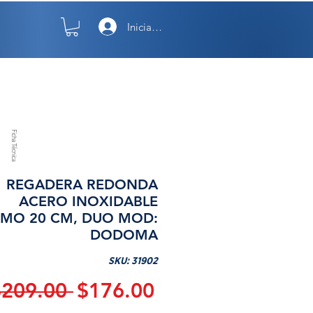
Iniciar sesión
TO
NOSOTROS
Ficha Técnica
REGADERA REDONDA
ACERO INOXIDABLE
MO 20 CM, DUO MOD:
DODOMA
SKU: 31902
Precio
Precio
$209.00 
$176.00