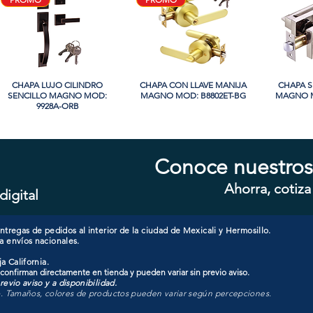
CHAPA LUJO CILINDRO
Vista rápida
CHAPA CON LLAVE MANIJA
Vista rápida
CHAPA S
Vi
SENCILLO MAGNO MOD:
MAGNO MOD: B8802ET-BG
MAGNO M
9928A-ORB
Conoce nuestros
Ahorra, cotiza
digital
CHAPA CON LLAVE MAGNO
Vista rápida
CHAPA CON LLAVE MANIJA
Vista rápida
CHAPA 
Vi
MOD: 607ET-SS
MAGNO MOD: A8801ET-SN
SENCIL
tregas de pedidos al interior de la ciudad de Mexicali y Hermosillo.
a envíos nacionales.
a California.
 confirman directamente en tienda y pueden variar sin previo aviso.
evio aviso y a disponibilidad.
o. Tamaños, colores de productos pueden variar según percepciones.