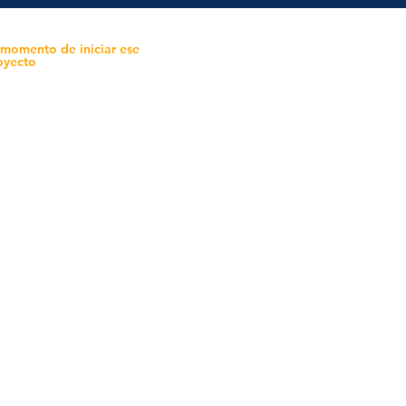
 momento de iniciar ese
oyecto
mo in
stalar
teriales para Construcción
pleo Proconsa
modela con crédito
omociones y descuentos
icaciones
turación
ductos de Ferretería