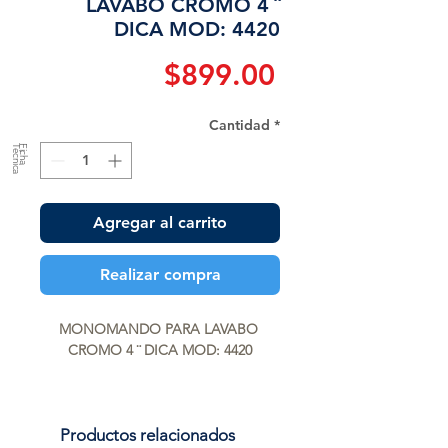
LAVABO CROMO 4 ¨
DICA MOD: 4420
Precio
$899.00
Cantidad
*
a
F
ic
h
a
T
é
c
n
ic
Agregar al carrito
Realizar compra
MONOMANDO PARA LAVABO 
CROMO 4 ¨ DICA MOD: 4420
Productos relacionados