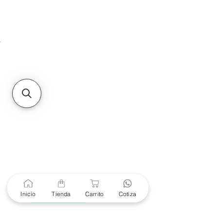
HMO
Unidad de atención a
Sucursales
MXL
Calle del Hospital No.
299Centro Cívico y Comercial
21000, Mexicali, B.C.
HMO
Blvd. Progreso 185, Villa
del Cortes, 83105 Hermosillo,
Son.
contacto@e-proconsa.com
Servicio al Cliente
Mexicali Hermosillo
+52 686 904-4444
Soporte Garantías
Contacto solo por Whatsapp
Inicio
Tienda
Carrito
Cotiza
+52 686 216 2330