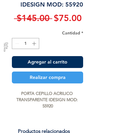
IDESIGN MOD: 55920
Precio
Precio
 $145.00 
$75.00
de
Cantidad
*
oferta
a
F
ic
h
a
T
é
c
n
ic
Agregar al carrito
Realizar compra
PORTA CEPILLO ACRILICO 
TRANSPARENTE IDESIGN MOD: 
55920
Productos relacionados