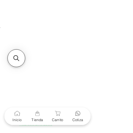
HMO
Unidad de atención a
Sucursales
MXL
Calle del Hospital No.
299Centro Cívico y Comercial
21000, Mexicali, B.C.
HMO
Blvd. Progreso 185, Villa
del Cortes, 83105 Hermosillo,
Son.
contacto@e-proconsa.com
Servicio al Cliente
Mexicali Hermosillo
+52 686 904-4444
Soporte Garantías
Contacto solo por Whatsapp
Inicio
Tienda
Carrito
Cotiza
+52 686 216 2330