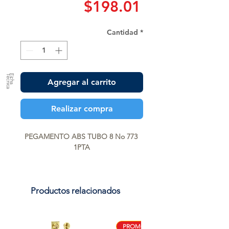
Precio
$198.01
Cantidad
*
a
F
ic
h
a
T
é
c
n
ic
Agregar al carrito
Realizar compra
PEGAMENTO ABS TUBO 8 No 773 
1PTA
Productos relacionados
PROMO