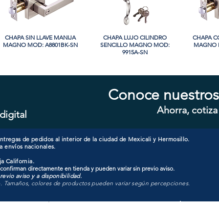
CHAPA SIN LLAVE MANIJA
Vista rápida
CHAPA LUJO CILINDRO
Vista rápida
CHAPA C
Vi
MAGNO MOD: A8801BK-SN
SENCILLO MAGNO MOD:
MAGNO M
9915A-SN
PROMO
PROMO
Conoce nuestros
Ahorra, cotiza
digital
CHAPA CON LLAVE MAGNO
Vista rápida
CHAPA LUJO CILINDRO
Vista rápida
CHAPA C
Vi
MOD: 607ET-SS
SENCILLO MAGNO MOD:
MAGNO M
9928A-ORB
tregas de pedidos al interior de la ciudad de Mexicali y Hermosillo.
a envíos nacionales.
a California.
 confirman directamente en tienda y pueden variar sin previo aviso.
evio aviso y a disponibilidad.
o. Tamaños, colores de productos pueden variar según percepciones.