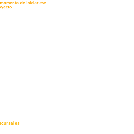
 momento de iniciar ese
oyecto
mo in
stalar
teriales para Construcción
pleo Proconsa
modela con crédito
omociones y descuentos
icaciones
turación
ductos de Ferretería
ucursales