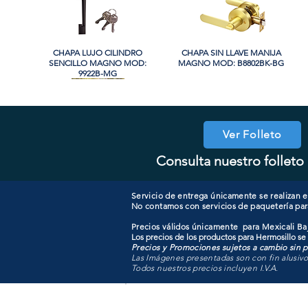
CHAPA LUJO CILINDRO
Vista rápida
CHAPA SIN LLAVE MANIJA
Vista rápida
SENCILLO MAGNO MOD:
MAGNO MOD: B8802BK-BG
9922B-MG
Ver Folleto
Consulta nuestro folleto 
COOLER PORTATIL 40 LITROS
CHAPA CILINDRO DOBLE
Vista rápida
Vista rápida
CHAPA COMBO CILINDRO
CHAPA LUJO CILINDRO
Vista rápida
Vista rápida
MAGNO MOD: D102-SS
ATIK MOD: F3700
SENCILLO MAGNO MOD:
SENCILLO MAGNO MOD:
607ET+D101-SS
9922A-SN
Servicio de entrega únicamente se realizan en
No contamos con servicios de paquetería par
Precios válidos únicamente para Mexicali Baj
Los precios de los productos para Hermosillo se
Precios y Promociones sujetos a cambio sin pr
Las Imágenes presentadas son con fin alusiv
Todos nuestros precios incluyen I.V.A.