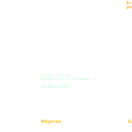
yecto
Unidad de atención a
Es
Sucursales
pr
MXL
Calle del Hospital No.
Có
299Centro Cívico y Comercial
21000, Mexicali, B.C.
Ma
HMO
Blvd. Progreso 185, Villa del
Em
Cortes, 83105 Hermosillo, Son.
Re
contacto@e-proconsa.com
Pr
Servicio al Cliente
Mexicali Hermosillo
Ub
+52 686 904-4444
Fac
Soporte Garantías
HMO
Contacto solo por Whatsapp
Pro
+52 686 216 2330
Mayoreo
S