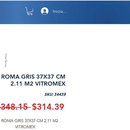
Iniciar sesión
TO
NOSOTROS
Ficha Técnica
 ROMA GRIS 37X37 CM
2.11 M2 VITROMEX
SKU: 34439
Precio
Precio
$348.15 
$314.39
de
 ROMA GRIS 37X37 CM 2.11 M2 
oferta
VITROMEX