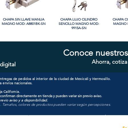
CHAPA SIN LLAVE MANIJA
Vista rápida
CHAPA LUJO CILINDRO
Vista rápida
CHAPA C
Vi
MAGNO MOD: A8801BK-SN
SENCILLO MAGNO MOD:
MAGNO M
9915A-SN
PROMO
PROMO
Conoce nuestros
Ahorra, cotiza
digital
CHAPA CON LLAVE MAGNO
Vista rápida
CHAPA LUJO CILINDRO
Vista rápida
CHAPA C
Vi
MOD: 607ET-SS
SENCILLO MAGNO MOD:
MAGNO M
9928A-ORB
tregas de pedidos al interior de la ciudad de Mexicali y Hermosillo.
a envíos nacionales.
a California.
 confirman directamente en tienda y pueden variar sin previo aviso.
evio aviso y a disponibilidad.
o. Tamaños, colores de productos pueden variar según percepciones.
Unidad de atención a
Es