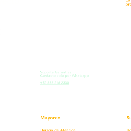
yecto
Sucursales
pr
MXL
Calle del Hospital No.
Có
299Centro Cívico y Comercial
21000, Mexicali, B.C.
Ma
HMO
Blvd. Progreso 185, Villa del
Em
Cortes, 83105 Hermosillo, Son.
Re
contacto@e-proconsa.com
Pr
Servicio al Cliente
Mexicali Hermosillo
Ub
+52 686 904-4444
Fac
Soporte Garantías
HMO
Contacto solo por Whatsapp
Pro
+52 686 216 2330
Mayoreo
S
Horario de Atención
Ho