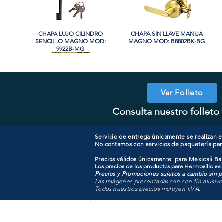
CHAPA LUJO CILINDRO
Vista rápida
CHAPA SIN LLAVE MANIJA
Vista rápida
SENCILLO MAGNO MOD:
MAGNO MOD: B8802BK-BG
9922B-MG
Ver Folleto
Consulta nuestro folleto 
COOLER PORTATIL 40 LITROS
CHAPA CILINDRO DOBLE
Vista rápida
Vista rápida
CHAPA COMBO CILINDRO
CHAPA LUJO CILINDRO
Vista rápida
Vista rápida
MAGNO MOD: D102-SS
ATIK MOD: F3700
SENCILLO MAGNO MOD:
SENCILLO MAGNO MOD:
607ET+D101-SS
9922A-SN
Servicio de entrega únicamente se realizan en
No contamos con servicios de paquetería par
Precios válidos únicamente para Mexicali Baj
Los precios de los productos para Hermosillo se
Precios y Promociones sujetos a cambio sin pr
Las Imágenes presentadas son con fin alusiv
Todos nuestros precios incluyen I.V.A.