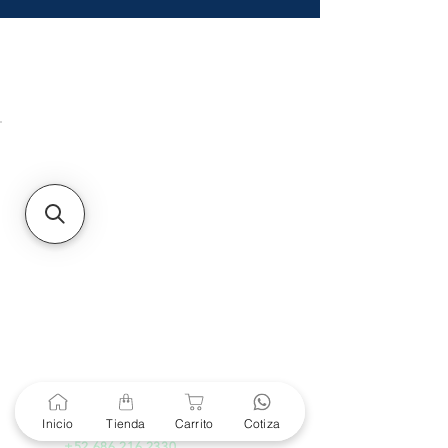
HMO
Unidad de atención a
Sucursales
MXL
Calle del Hospital No.
299Centro Cívico y Comercial
21000, Mexicali, B.C.
HMO
Blvd. Progreso 185, Villa
del Cortes, 83105 Hermosillo,
Son.
contacto@e-proconsa.com
Servicio al Cliente
Mexicali Hermosillo
+52 686 904-4444
Soporte Garantías
Contacto solo por Whatsapp
Inicio
Tienda
Carrito
Cotiza
+52 686 216 2330