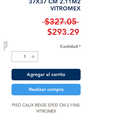
37X37 CM 2.11M2
VITROMEX
Precio
 $327.05 
Precio
$293.29
de
a
F
ic
h
a
T
é
c
n
ic
Cantidad
*
oferta
Agregar al carrito
Realizar compra
PISO CALIX BEIGE 37X37 CM 2.11M2 
VITROMEX