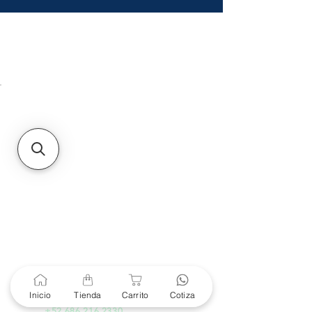
HMO
Unidad de atención a
Sucursales
MXL
Calle del Hospital No.
299Centro Cívico y Comercial
21000, Mexicali, B.C.
HMO
Blvd. Progreso 185, Villa
del Cortes, 83105 Hermosillo,
Son.
contacto@e-proconsa.com
Servicio al Cliente
Mexicali Hermosillo
+52 686 904-4444
Soporte Garantías
Contacto solo por Whatsapp
Inicio
Tienda
Carrito
Cotiza
+52 686 216 2330