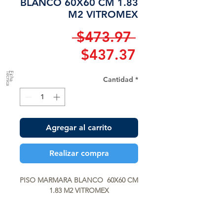
BLANCO 60X60 CM 1.83
M2 VITROMEX
Precio
 $473.97 
Precio
$437.37
de
a
F
ic
h
a
T
é
c
n
ic
Cantidad
*
oferta
Agregar al carrito
Realizar compra
PISO MARMARA BLANCO  60X60 CM 
1.83 M2 VITROMEX