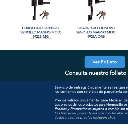
CHAPA LUJO CILINDRO
Vista rápida
CHAPA LUJO CILINDRO
Vista rápida
SENCILLO MAGNO MOD:
SENCILLO MAGNO MOD:
9922B-MG
9928A-ORB
Ver Folleto
Consulta nuestro folleto 
COOLER PORTATIL 40 LITROS
CHAPA CILINDRO DOBLE
Vista rápida
Vista rápida
CHAPA CON LLAVE MANIJA
CHAPA COMBO CILINDRO
Vista rápida
Vista rápida
MAGNO MOD: D102-SS
ATIK MOD: F3700
MAGNO MOD: A8801ET-SN
SENCILLO MAGNO MOD:
607ET+D101-SS
Servicio de entrega únicamente se realizan en
No contamos con servicios de paquetería par
Precios válidos únicamente para Mexicali Baj
Los precios de los productos para Hermosillo se
Precios y Promociones sujetos a cambio sin pr
Las Imágenes presentadas son con fin alusiv
Todos nuestros precios incluyen I.V.A.