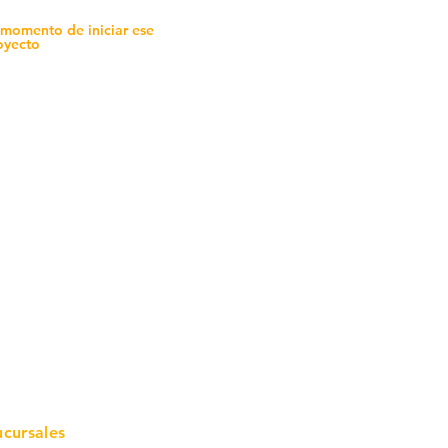
 momento de iniciar ese
oyecto
mo in
stalar
teriales para Construcción
pleo Proconsa
modela con crédito
omociones y descuentos
icaciones
turación
ductos de Ferretería
ucursales