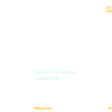
yecto
Unidad de atención a
Es
Sucursales
pr
MXL
Calle del Hospital No.
Có
299Centro Cívico y Comercial
21000, Mexicali, B.C.
Ma
HMO
Blvd. Progreso 185, Villa del
Em
Cortes, 83105 Hermosillo, Son.
Re
contacto@e-proconsa.com
Pr
Servicio al Cliente
Mexicali Hermosillo
Ub
+52 686 904-4444
Fac
Soporte Garantías
HMO
Contacto solo por Whatsapp
Pro
+52 686 216 2330
Mayoreo
S