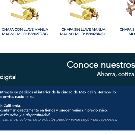
CHAPA CON LLAVE MANIJA
Vista rápida
CHAPA SIN LLAVE MANIJA
Vista rápida
CHAPA S
Vi
MAGNO MOD: B8802ET-BG
MAGNO MOD: B8802BK-BG
MOD
Conoce nuestros
Ahorra, cotiza
digital
CHAPA SIN LLAVE MANIJA
Vista rápida
CHAPA LUJO CILINDRO
Vista rápida
CHAPA 
Vi
MAGNO MOD: A8801BK-MB
SENCILLO MAGNO MOD:
SENCIL
9922A-SN
tregas de pedidos al interior de la ciudad de Mexicali y Hermosillo.
a envíos nacionales.
a California.
 confirman directamente en tienda y pueden variar sin previo aviso.
evio aviso y a disponibilidad.
o. Tamaños, colores de productos pueden variar según percepciones.