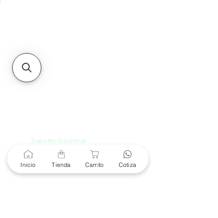
Unidad de atención a
Sucursales
MXL
Calle del Hospital No.
299Centro Cívico y Comercial
21000, Mexicali, B.C.
HMO
Blvd. Progreso 185, Villa
del Cortes, 83105 Hermosillo,
Son.
contacto@e-proconsa.com
Servicio al Cliente
Mexicali Hermosillo
+52 686 904-4444
Soporte Garantías
Contacto solo por Whatsapp
+52 686 216 2330
Inicio
Tienda
Carrito
Cotiza
Cotizaciones y Soporte