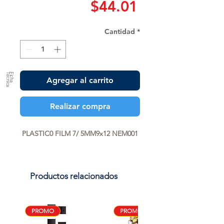
Precio
$44.01
Cantidad
*
a
F
ic
h
a
T
é
c
n
ic
Agregar al carrito
Realizar compra
PLASTIC0 FILM 7/ 5MM9x12 NEM001
Productos relacionados
PROMO
PROMO