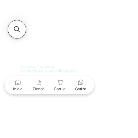
MXL
Calle del Hospital No.
299Centro Cívico y Comercial
21000, Mexicali, B.C.
HMO
Blvd. Progreso 185, Villa
del Cortes, 83105 Hermosillo,
Son.
contacto@e-proconsa.com
Servicio al Cliente
Mexicali Hermosillo
+52 686 904-4444
Soporte Garantías
Contacto solo por Whatsapp
+52 686 216 2330
Inicio
Tienda
Carrito
Cotiza
Cotizaciones y Soporte
Horario de Atención
8 am a 6 pm
Lunes a viernes