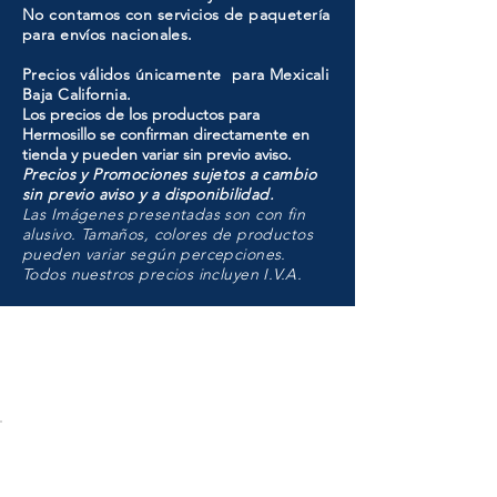
No contamos con servicios de paquetería
para envíos nacionales.
Precios válidos únicamente para Mexicali
Baja California.
Los precios de los productos para
Hermosillo se confirman directamente en
tienda y pueden variar sin previo aviso.
Precios y Promociones sujetos a cambio
sin previo aviso y a disponibilidad.
Las Imágenes presentadas son con fin
alusivo. Tamaños, colores de productos
pueden variar según percepciones.
Todos nuestros precios incluyen I.V.A.
HMO
Unidad de atención a
Sucursales