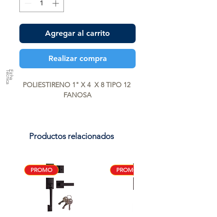
Agregar al carrito
Realizar compra
a
F
ic
h
a
T
é
c
n
ic
POLIESTIRENO 1" X 4  X 8 TIPO 12 
FANOSA
Productos relacionados
PROMO
PROMO