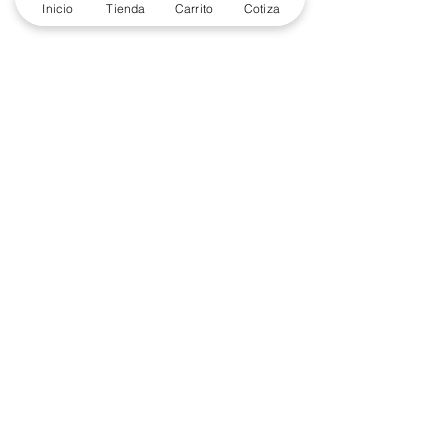
Soporte Garantías
Inicio
Tienda
Carrito
Cotiza
Contacto solo por Whatsapp
+52 686 216 2330
Cotizaciones y Soporte
Horario de Atención
8 am a 6 pm
Lunes a viernes
8 am a 4 pm
Sábado
8 am a 4 pm
Domingo
Contacto
(686) 904-4444
marketing@e-proconsa.com
Mayoreo