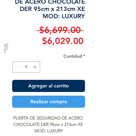
DE ACERO CHOCOLATE
DER 95cm x 213cm XE
MOD: LUXURY
Precio
 $6,699.00 
Precio
$6,029.00
a
F
ic
h
a
T
é
c
n
ic
de
Cantidad
*
oferta
Agregar al carrito
Realizar compra
PUERTA DE SEGURIDAD DE ACERO 
CHOCOLATE DER 95cm x 213cm XE 
MOD: LUXURY