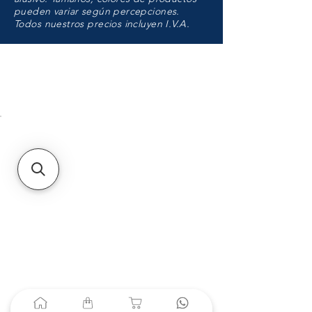
pueden variar según percepciones.
Todos nuestros precios incluyen I.V.A.
HMO
Unidad de atención a
Sucursales
MXL
Calle del Hospital No.
299Centro Cívico y Comercial
21000, Mexicali, B.C.
HMO
Blvd. Progreso 185, Villa
del Cortes, 83105 Hermosillo,
Son.
contacto@e-proconsa.com
Servicio al Cliente
Mexicali Hermosillo
+52 686 904-4444