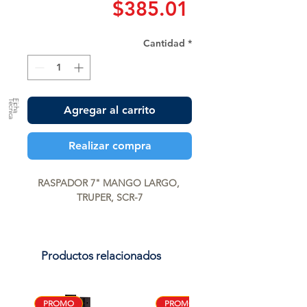
Precio
$385.01
Cantidad
*
a
F
ic
h
a
T
é
c
n
ic
Agregar al carrito
Realizar compra
RASPADOR 7" MANGO LARGO, 
TRUPER, SCR-7
Productos relacionados
PROMO
PROMO