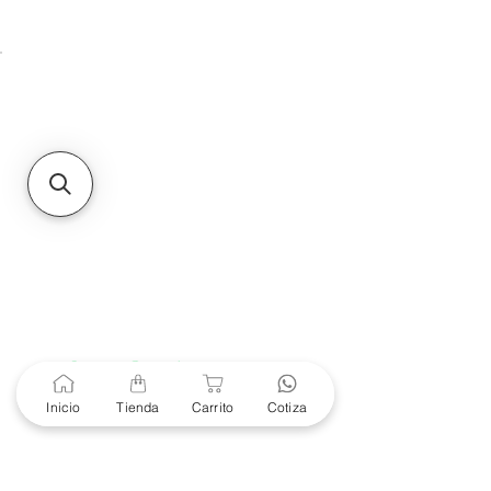
Unidad de atención a
Sucursales
MXL
Calle del Hospital No.
299Centro Cívico y Comercial
21000, Mexicali, B.C.
HMO
Blvd. Progreso 185, Villa
del Cortes, 83105 Hermosillo,
Son.
contacto@e-proconsa.com
Servicio al Cliente
Mexicali Hermosillo
+52 686 904-4444
Soporte Garantías
Contacto solo por Whatsapp
Inicio
Tienda
Carrito
Cotiza
+52 686 216 2330