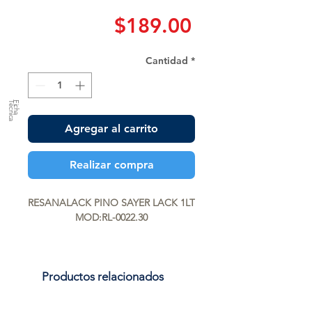
Precio
$189.00
Cantidad
*
a
F
ic
h
a
T
é
c
n
ic
Agregar al carrito
Realizar compra
RESANALACK PINO SAYER LACK 1LT 
MOD:RL-0022.30
Productos relacionados