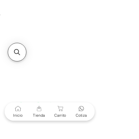
Unidad de atención a
Sucursales
MXL
Calle del Hospital No.
299Centro Cívico y Comercial
21000, Mexicali, B.C.
HMO
Blvd. Progreso 185, Villa
del Cortes, 83105 Hermosillo,
Son.
contacto@e-proconsa.com
Servicio al Cliente
Mexicali Hermosillo
+52 686 904-4444
Soporte Garantías
Contacto solo por Whatsapp
Inicio
Tienda
Carrito
Cotiza
+52 686 216 2330