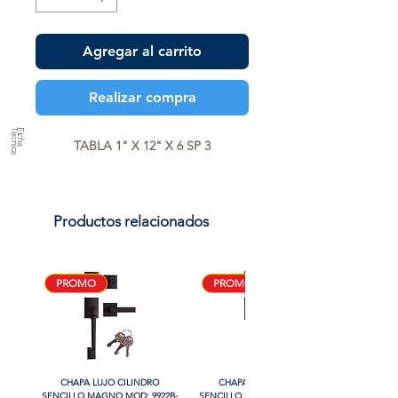
Agregar al carrito
Realizar compra
a
F
ic
h
a
T
é
c
n
ic
TABLA 1" X 12" X 6 SP 3
Productos relacionados
PROMO
PROMO
CHAPA LUJO CILINDRO
CHAPA LUJO CILINDRO
SENCILLO MAGNO MOD: 9922B-
SENCILLO MAGNO MOD: 9928A-