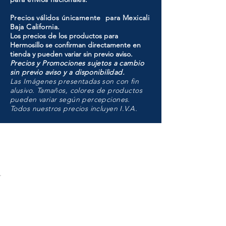
Precios válidos únicamente para Mexicali
Baja California.
Los precios de los productos para
Hermosillo se confirman directamente en
tienda y pueden variar sin previo aviso.
Precios y Promociones sujetos a cambio
sin previo aviso y a disponibilidad.
Las Imágenes presentadas son con fin
alusivo. Tamaños, colores de productos
pueden variar según percepciones.
Todos nuestros precios incluyen I.V.A.
HMO
Unidad de atención a
Sucursales
MXL
Calle del Hospital No.
299Centro Cívico y Comercial