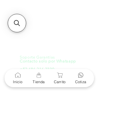
21000, Mexicali, B.C.
HMO
Blvd. Progreso 185, Villa
del Cortes, 83105 Hermosillo,
Son.
contacto@e-proconsa.com
Servicio al Cliente
Mexicali Hermosillo
+52 686 904-4444
Soporte Garantías
Contacto solo por Whatsapp
+52 686 216 2330
Inicio
Tienda
Carrito
Cotiza
Cotizaciones y Soporte
Horario de Atención
8 am a 6 pm
Lunes a viernes
8 am a 4 pm
Sábado
8 am a 4 pm
Domingo