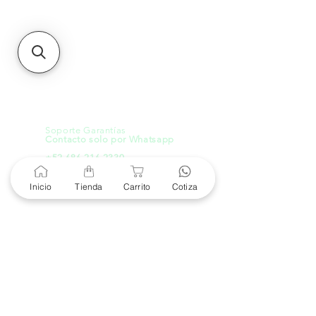
21000, Mexicali, B.C.
HMO
Blvd. Progreso 185, Villa
del Cortes, 83105 Hermosillo,
Son.
contacto@e-proconsa.com
Servicio al Cliente
Mexicali Hermosillo
+52 686 904-4444
Soporte Garantías
Contacto solo por Whatsapp
+52 686 216 2330
Inicio
Tienda
Carrito
Cotiza
Cotizaciones y Soporte
Horario de Atención
8 am a 6 pm
Lunes a viernes
8 am a 4 pm
Sábado
8 am a 4 pm
Domingo