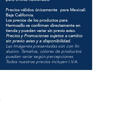
Precios válidos únicamente para Mexicali
Baja California.
Los precios de los productos para
Hermosillo se confirman directamente en
tienda y pueden variar sin previo aviso.
Precios y Promociones sujetos a cambio
sin previo aviso y a disponibilidad.
Las Imágenes presentadas son con fin
alusivo. Tamaños, colores de productos
pueden variar según percepciones.
Todos nuestros precios incluyen I.V.A.
HMO
Unidad de atención a
Sucursales
MXL
Calle del Hospital No.
299Centro Cívico y Comercial