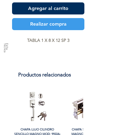
Agregar al carrito
Realizar compra
TABLA 1 X 8 X 12 SP 3
a
F
ic
h
a
T
é
c
n
ic
Productos relacionados
CHAPA LUJO CILINDRO
CHAPA SIN LLAVE MANIJA
SENCILLO MAGNO MOD: 9922A-
MAGNO MOD: A8801BK-SN