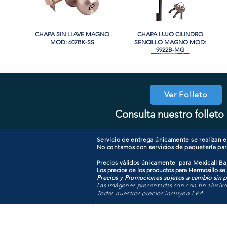
CHAPA SIN LLAVE MAGNO
Vista rápida
CHAPA LUJO CILINDRO
Vista rápida
MOD: 607BK-SS
SENCILLO MAGNO MOD:
9922B-MG
Ver Folleto
Consulta nuestro folleto 
CHAPA CON LLAVE MANIJA
CHAPA SIN LLAVE MANIJA
Vista rápida
Vista rápida
COOLER PORTATIL 40 LITROS
CHAPA LUJO CILINDRO
Vista rápida
Vista rápida
MAGNO MOD: A8801BK-MB
MAGNO MOD: A8801ET-SN
SENCILLO MAGNO MOD:
ATIK MOD: F3700
9922A-BG
Servicio de entrega únicamente se realizan en
No contamos con servicios de paquetería par
Precios válidos únicamente para Mexicali Baj
Los precios de los productos para Hermosillo se
Precios y Promociones sujetos a cambio sin pr
Las Imágenes presentadas son con fin alusiv
Todos nuestros precios incluyen I.V.A.