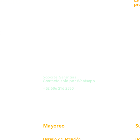
yecto
Sucursales
pr
MXL
Calle del Hospital No.
Có
299Centro Cívico y Comercial
21000, Mexicali, B.C.
Ma
HMO
Blvd. Progreso 185, Villa del
Em
Cortes, 83105 Hermosillo, Son.
Re
contacto@e-proconsa.com
Pr
Servicio al Cliente
Mexicali Hermosillo
Ub
+52 686 904-4444
Fac
Soporte Garantías
HMO
Contacto solo por Whatsapp
Pro
+52 686 216 2330
Mayoreo
S
Horario de Atención
Ho