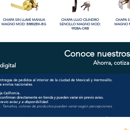
CHAPA SIN LLAVE MANIJA
Vista rápida
CHAPA LUJO CILINDRO
Vista rápida
CHAPA S
Vi
MAGNO MOD: B8802BK-BG
SENCILLO MAGNO MOD:
MAGNO M
9928A-ORB
Conoce nuestros
Ahorra, cotiza
digital
CHAPA COMBO CILINDRO
Vista rápida
CHAPA CILINDRO DOBLE
Vista rápida
CHAPA CI
Vi
SENCILLO MAGNO MOD:
MAGNO MOD: D102-SS
MAGNO
607ET+D101-SS
tregas de pedidos al interior de la ciudad de Mexicali y Hermosillo.
a envíos nacionales.
a California.
 confirman directamente en tienda y pueden variar sin previo aviso.
evio aviso y a disponibilidad.
o. Tamaños, colores de productos pueden variar según percepciones.
Unidad de atención a
Es