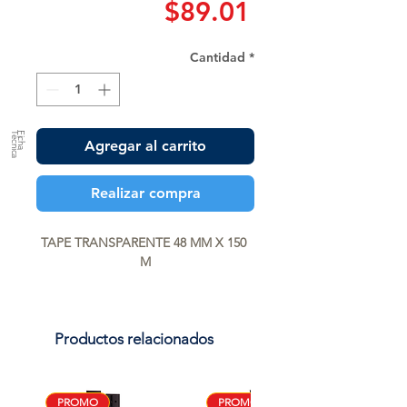
Precio
$89.01
Cantidad
*
a
F
ic
h
a
T
é
c
n
ic
Agregar al carrito
Realizar compra
TAPE TRANSPARENTE 48 MM X 150 
M
Productos relacionados
PROMO
PROMO