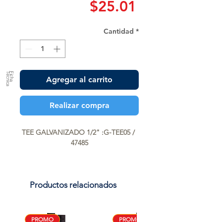
Precio
$25.01
Cantidad
*
a
F
ic
h
a
T
é
c
n
ic
Agregar al carrito
Realizar compra
TEE GALVANIZADO 1/2" :G-TEE05 / 
47485
Productos relacionados
PROMO
PROMO