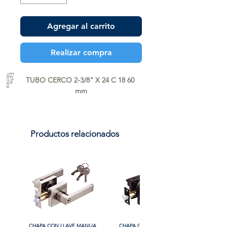
Agregar al carrito
Realizar compra
a
F
ic
h
a
T
é
c
n
ic
TUBO CERCO 2-3/8" X 24 C 18 60 
mm
Productos relacionados
CHAPA CON LLAVE MANIJA
CHAPA CON LLAVE MANIJA