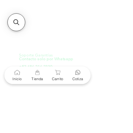
21000, Mexicali, B.C.
HMO
Blvd. Progreso 185, Villa
del Cortes, 83105 Hermosillo,
Son.
contacto@e-proconsa.com
Servicio al Cliente
Mexicali Hermosillo
+52 686 904-4444
Soporte Garantías
Contacto solo por Whatsapp
+52 686 216 2330
Inicio
Tienda
Carrito
Cotiza
Cotizaciones y Soporte
Horario de Atención
8 am a 6 pm
Lunes a viernes
8 am a 4 pm
Sábado
8 am a 4 pm
Domingo