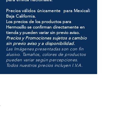
Precios válidos únicamente para Mexicali
Baja California.
Los precios de los productos para
Hermosillo se confirman directamente en
tienda y pueden variar sin previo aviso.
Precios y Promociones sujetos a cambio
sin previo aviso y a disponibilidad.
Las Imágenes presentadas son con fin
alusivo. Tamaños, colores de productos
pueden variar según percepciones.
Todos nuestros precios incluyen I.V.A.
HMO
Unidad de atención a
Sucursales
MXL
Calle del Hospital No.
299Centro Cívico y Comercial