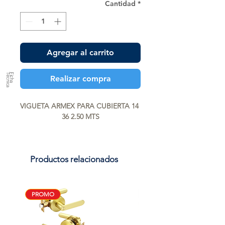
Cantidad
*
Agregar al carrito
a
F
ic
h
a
T
é
c
n
ic
Realizar compra
VIGUETA ARMEX PARA CUBIERTA 14 
36 2.50 MTS
Productos relacionados
PROMO