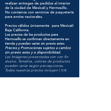
realizan entregas de pedidos al interior
de la ciudad de Mexicali y Hermosillo.
No contamos con servicios de paquetería
para envíos nacionales.
Precios válidos únicamente para Mexicali
Baja California.
Los precios de los productos para
Hermosillo se confirman directamente en
tienda y pueden variar sin previo aviso.
Precios y Promociones sujetos a cambio
sin previo aviso y a disponibilidad.
Las Imágenes presentadas son con fin
alusivo. Tamaños, colores de productos
pueden variar según percepciones.
Todos nuestros precios incluyen I.V.A.
HMO
Unidad de atención a