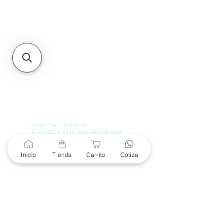
Sucursales
MXL
Calle del Hospital No.
299Centro Cívico y Comercial
21000, Mexicali, B.C.
HMO
Blvd. Progreso 185, Villa
del Cortes, 83105 Hermosillo,
Son.
contacto@e-proconsa.com
Servicio al Cliente
Mexicali Hermosillo
+52 686 904-4444
Soporte Garantías
Contacto solo por Whatsapp
+52 686 216 2330
Inicio
Tienda
Carrito
Cotiza
Cotizaciones y Soporte
Horario de Atención