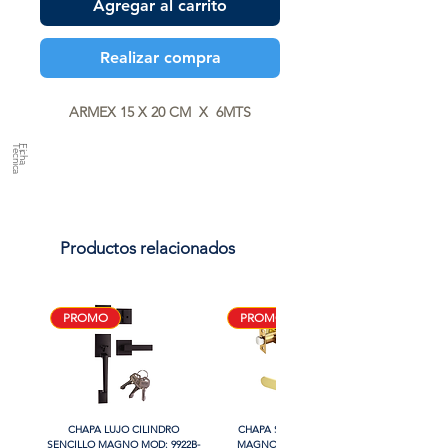
Agregar al carrito
Realizar compra
ARMEX 15 X 20 CM  X  6MTS
a
F
ic
h
a
T
é
c
n
ic
Productos relacionados
PROMO
PROMO
CHAPA LUJO CILINDRO
CHAPA SIN LLAVE MANIJA
SENCILLO MAGNO MOD: 9922B-
MAGNO MOD: B8802BK-BG