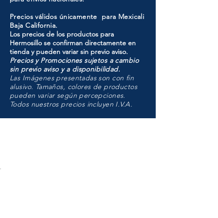
Precios válidos únicamente para Mexicali
Baja California.
Los precios de los productos para
Hermosillo se confirman directamente en
tienda y pueden variar sin previo aviso.
Precios y Promociones sujetos a cambio
sin previo aviso y a disponibilidad.
Las Imágenes presentadas son con fin
alusivo. Tamaños, colores de productos
pueden variar según percepciones.
Todos nuestros precios incluyen I.V.A.
HMO
Unidad de atención a
Sucursales
MXL
Calle del Hospital No.
299Centro Cívico y Comercial