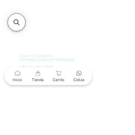
21000, Mexicali, B.C.
HMO
Blvd. Progreso 185, Villa
del Cortes, 83105 Hermosillo,
Son.
contacto@e-proconsa.com
Servicio al Cliente
Mexicali Hermosillo
+52 686 904-4444
Soporte Garantías
Contacto solo por Whatsapp
+52 686 216 2330
Inicio
Tienda
Carrito
Cotiza
Cotizaciones y Soporte
Horario de Atención
8 am a 6 pm
Lunes a viernes
8 am a 4 pm
Sábado
8 am a 4 pm
Domingo