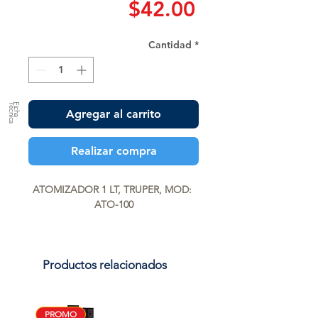
Precio
$42.00
Cantidad
*
a
F
ic
h
a
T
é
c
n
ic
Agregar al carrito
Realizar compra
ATOMIZADOR 1 LT, TRUPER, MOD: 
ATO-100
Productos relacionados
PROMO