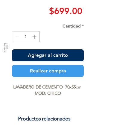
Precio
$699.00
Cantidad
*
a
F
ic
h
a
T
é
c
n
ic
Agregar al carrito
Realizar compra
LAVADERO DE CEMENTO  70x55cm 
MOD: CHICO
Productos relacionados