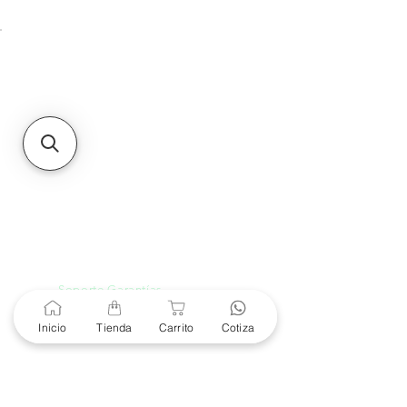
Unidad de atención a
Sucursales
MXL
Calle del Hospital No.
299Centro Cívico y Comercial
21000, Mexicali, B.C.
HMO
Blvd. Progreso 185, Villa
del Cortes, 83105 Hermosillo,
Son.
contacto@e-proconsa.com
Servicio al Cliente
Mexicali Hermosillo
+52 686 904-4444
Soporte Garantías
Contacto solo por Whatsapp
+52 686 216 2330
Inicio
Tienda
Carrito
Cotiza