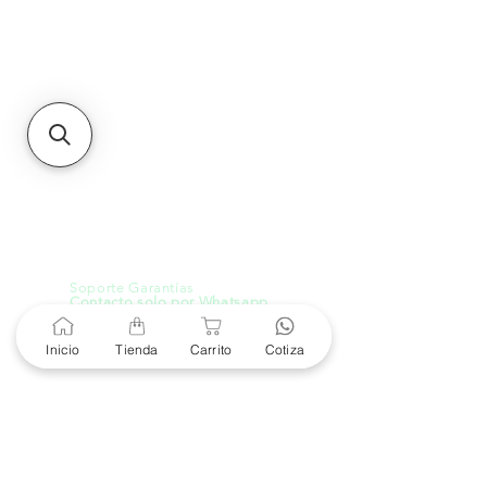
Unidad de atención a
Sucursales
MXL
Calle del Hospital No.
299Centro Cívico y Comercial
21000, Mexicali, B.C.
HMO
Blvd. Progreso 185, Villa
del Cortes, 83105 Hermosillo,
Son.
contacto@e-proconsa.com
Servicio al Cliente
Mexicali Hermosillo
+52 686 904-4444
Soporte Garantías
Contacto solo por Whatsapp
+52 686 216 2330
Inicio
Tienda
Carrito
Cotiza
Cotizaciones y Soporte