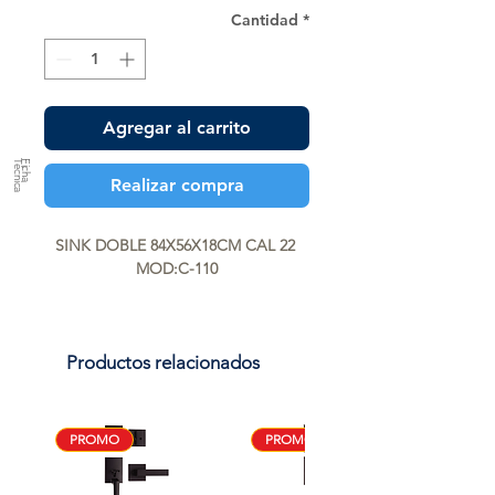
Cantidad
*
Agregar al carrito
a
F
ic
h
a
T
é
c
n
ic
Realizar compra
SINK DOBLE 84X56X18CM CAL 22 
MOD:C-110
Productos relacionados
PROMO
PROMO