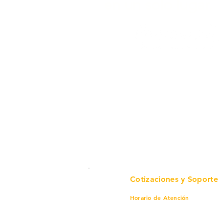
en un solo lugar.
Cotizaciones y Soporte
Horario de Atención
Lunes a viernes
8 am a 6 pm