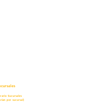
mo in
stalar
teriales para Construcción
pleo Proconsa
modela con crédito
omociones y descuentos
icaciones
turación
ductos de Ferretería
ucursales
rario Sucursales
arían por sucursal)