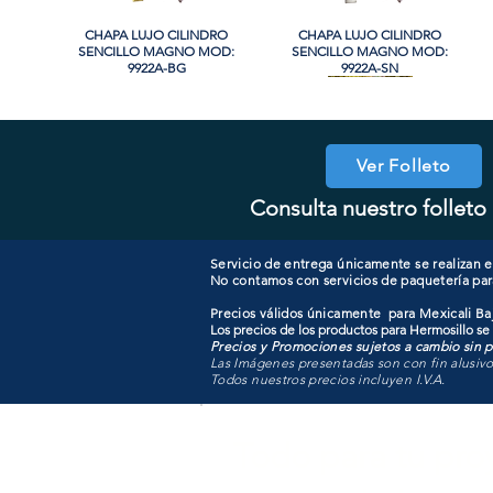
CHAPA LUJO CILINDRO
Vista rápida
CHAPA LUJO CILINDRO
Vista rápida
SENCILLO MAGNO MOD:
SENCILLO MAGNO MOD:
9922A-BG
9922A-SN
PROMO
Ver Folleto
Consulta nuestro folleto 
CHAPA CILINDRO SENCILLO
CHAPA CILINDRO DOBLE
Vista rápida
Vista rápida
COOLER PORTATIL 40 LITROS
CHAPA LUJO CILINDRO
Vista rápida
Vista rápida
MAGNO MOD: D102-SS
MAGNO MOD: D101-SS
SENCILLO MAGNO MOD:
ATIK MOD: F3700
9922B-MG
Servicio de entrega únicamente se realizan en
No contamos con servicios de paquetería par
Precios válidos únicamente para Mexicali Baj
Los precios de los productos para Hermosillo se
Precios y Promociones sujetos a cambio sin pr
Las Imágenes presentadas son con fin alusiv
Todos nuestros precios incluyen I.V.A.
Todo para tu pro