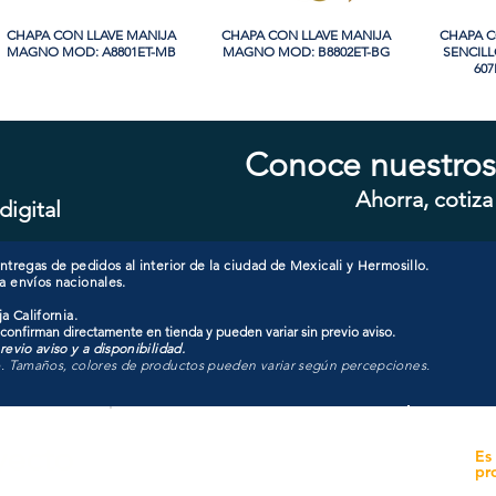
CHAPA CON LLAVE MANIJA
Vista rápida
CHAPA CON LLAVE MANIJA
Vista rápida
CHAPA 
Vi
MAGNO MOD: A8801ET-MB
MAGNO MOD: B8802ET-BG
SENCIL
607
Conoce nuestros
Ahorra, cotiza
digital
CHAPA CON LLAVE MANIJA
Vista rápida
CHAPA SIN LLAVE MAGNO
Vista rápida
CHAPA 
Vi
MAGNO MOD: A8801ET-SN
MOD: 607BK-SS
SENCIL
tregas de pedidos al interior de la ciudad de Mexicali y Hermosillo.
a envíos nacionales.
a California.
 confirman directamente en tienda y pueden variar sin previo aviso.
evio aviso y a disponibilidad.
o. Tamaños, colores de productos pueden variar según percepciones.
yecto
Unidad de atención a
Es
Sucursales
pr