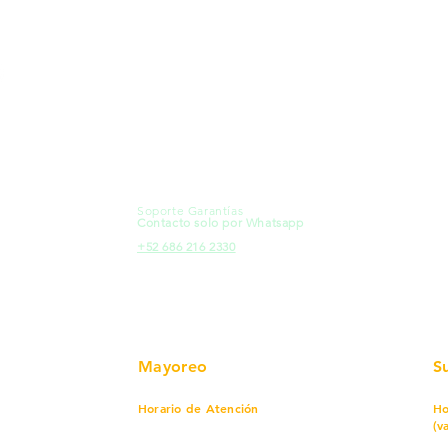
MXL
Calle del Hospital No.
Có
299Centro Cívico y Comercial
21000, Mexicali, B.C.
Ma
HMO
Blvd. Progreso 185, Villa del
Em
Cortes, 83105 Hermosillo, Son.
Re
contacto@e-proconsa.com
Pr
Servicio al Cliente
Mexicali Hermosillo
Ub
+52 686 904-4444
Fac
Soporte Garantías
HMO
Contacto solo por Whatsapp
Pro
+52 686 216 2330
Mayoreo
S
Horario de Atención
Ho
(v
Lunes a viernes
7 am a 5:30 pm