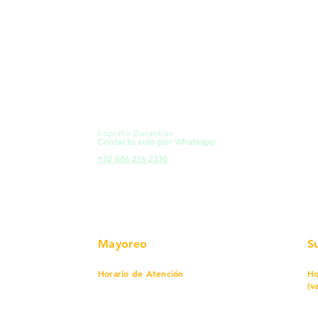
MXL
Calle del Hospital No.
Có
299Centro Cívico y Comercial
21000, Mexicali, B.C.
Ma
HMO
Blvd. Progreso 185, Villa del
Em
Cortes, 83105 Hermosillo, Son.
Re
contacto@e-proconsa.com
Pr
Servicio al Cliente
Mexicali Hermosillo
Ub
+52 686 904-4444
Fac
Soporte Garantías
HMO
Contacto solo por Whatsapp
Pro
+52 686 216 2330
Mayoreo
S
Horario de Atención
Ho
(v
Lunes a viernes
7 am a 5:30 pm
Sábado
8 am a 1:00 pm
Lu
Cerrado
Do