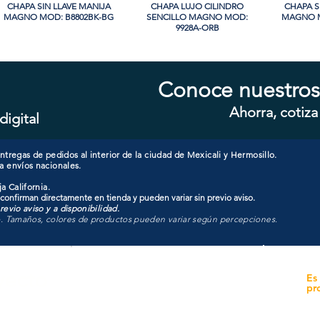
CHAPA SIN LLAVE MANIJA
Vista rápida
CHAPA LUJO CILINDRO
Vista rápida
CHAPA S
Vi
MAGNO MOD: B8802BK-BG
SENCILLO MAGNO MOD:
MAGNO M
9928A-ORB
Conoce nuestros
Ahorra, cotiza
digital
CHAPA COMBO CILINDRO
Vista rápida
CHAPA CILINDRO DOBLE
Vista rápida
CHAPA CI
Vi
SENCILLO MAGNO MOD:
MAGNO MOD: D102-SS
MAGNO
607ET+D101-SS
tregas de pedidos al interior de la ciudad de Mexicali y Hermosillo.
a envíos nacionales.
a California.
 confirman directamente en tienda y pueden variar sin previo aviso.
evio aviso y a disponibilidad.
o. Tamaños, colores de productos pueden variar según percepciones.
yecto
Unidad de atención a
Es
Sucursales
pr