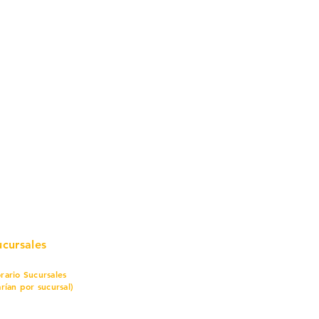
mo in
stalar
teriales para Construcción
pleo Proconsa
modela con crédito
omociones y descuentos
icaciones
turación
ductos de Ferretería
ucursales
rario Sucursales
arían por sucursal)
nes a sábado
7 am a 8 pm
mingo
8 am a 5 pm