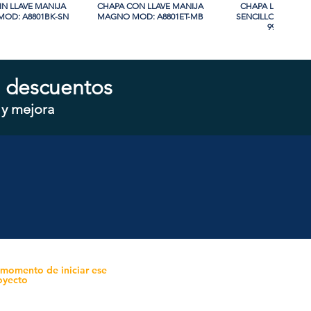
IN LLAVE MANIJA
sta rápida
CHAPA CON LLAVE MANIJA
Vista rápida
CHAPA LUJO CIL
Vista rápida
OD: A8801BK-SN
MAGNO MOD: A8801ET-MB
SENCILLO MAGNO
9915A-SN
PROMO
 descuentos
 y mejora
LINDRO SENCILLO
sta rápida
CHAPA CON LLAVE MAGNO
Vista rápida
CHAPA CON LLAVE 
Vista rápida
 MOD: D101-SS
MOD: 607ET-SS
MAGNO MOD: B880
 momento de iniciar ese
oyecto