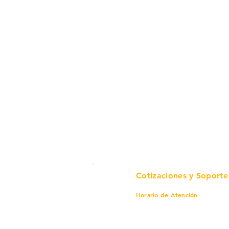
Cotizaciones y Soporte
Horario de Atención
Lunes a viernes
8 am a 6 pm
Sábado
8 am a 4 pm
Domingo
8 am a 4 pm