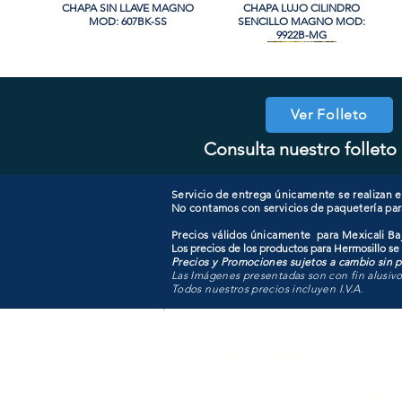
CHAPA SIN LLAVE MAGNO
Vista rápida
CHAPA LUJO CILINDRO
Vista rápida
MOD: 607BK-SS
SENCILLO MAGNO MOD:
9922B-MG
Ver Folleto
Consulta nuestro folleto 
CHAPA CON LLAVE MANIJA
CHAPA SIN LLAVE MANIJA
Vista rápida
Vista rápida
COOLER PORTATIL 40 LITROS
CHAPA LUJO CILINDRO
Vista rápida
Vista rápida
MAGNO MOD: A8801BK-MB
MAGNO MOD: A8801ET-SN
SENCILLO MAGNO MOD:
ATIK MOD: F3700
9922A-BG
Servicio de entrega únicamente se realizan en
No contamos con servicios de paquetería par
Precios válidos únicamente para Mexicali Baj
Los precios de los productos para Hermosillo se
Precios y Promociones sujetos a cambio sin pr
Las Imágenes presentadas son con fin alusiv
Todos nuestros precios incluyen I.V.A.
Todo para tu pro
en un solo lugar.