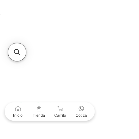
Unidad de atención a
Sucursales
MXL
Calle del Hospital No.
299Centro Cívico y Comercial
21000, Mexicali, B.C.
HMO
Blvd. Progreso 185, Villa
del Cortes, 83105 Hermosillo,
Son.
contacto@e-proconsa.com
Servicio al Cliente
Mexicali Hermosillo
+52 686 904-4444
Soporte Garantías
Contacto solo por Whatsapp
Inicio
Tienda
Carrito
Cotiza
+52 686 216 2330