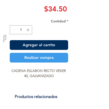
Precio
$34.50
Cantidad
*
a
F
ic
h
a
T
é
c
n
ic
Agregar al carrito
Realizar compra
CADENA ESLABON RECTO VEKER 
#2, GALVANIZADO
Productos relacionados