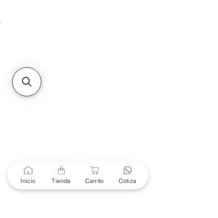
Unidad de atención a
Sucursales
MXL
Calle del Hospital No.
299Centro Cívico y Comercial
21000, Mexicali, B.C.
HMO
Blvd. Progreso 185, Villa
del Cortes, 83105 Hermosillo,
Son.
contacto@e-proconsa.com
Servicio al Cliente
Mexicali Hermosillo
+52 686 904-4444
Soporte Garantías
Contacto solo por Whatsapp
Inicio
Tienda
Carrito
Cotiza
+52 686 216 2330