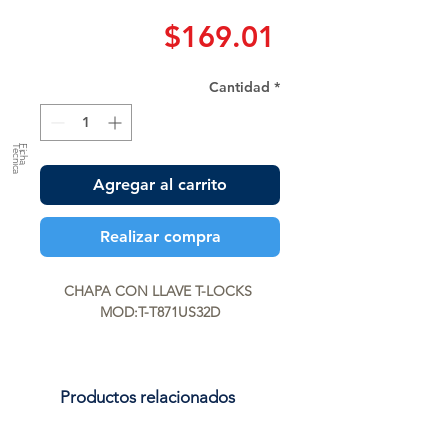
Precio
$169.01
Cantidad
*
a
F
ic
h
a
T
é
c
n
ic
Agregar al carrito
Realizar compra
CHAPA CON LLAVE T-LOCKS 
MOD:T-T871US32D
Productos relacionados