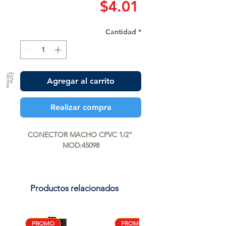
Precio
$4.01
Cantidad
*
a
F
ic
h
a
T
é
c
n
ic
Agregar al carrito
Realizar compra
CONECTOR MACHO CPVC 1/2" 
MOD:45098
Productos relacionados
PROMO
PROMO