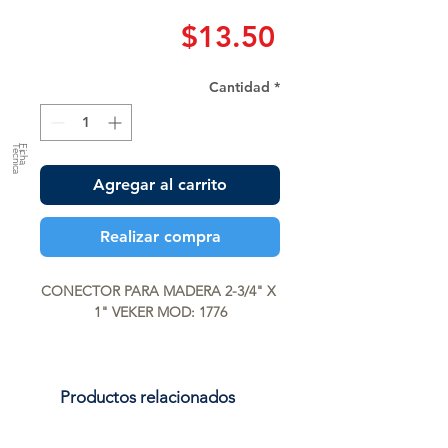
Precio
$13.50
Cantidad
*
a
F
ic
h
a
T
é
c
n
ic
Agregar al carrito
Realizar compra
CONECTOR PARA MADERA 2-3/4" X 
1" VEKER MOD: 1776
Productos relacionados