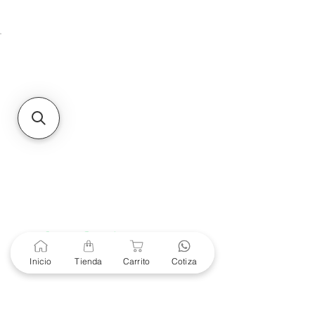
Unidad de atención a
Sucursales
MXL
Calle del Hospital No.
299Centro Cívico y Comercial
21000, Mexicali, B.C.
HMO
Blvd. Progreso 185, Villa
del Cortes, 83105 Hermosillo,
Son.
contacto@e-proconsa.com
Servicio al Cliente
Mexicali Hermosillo
+52 686 904-4444
Soporte Garantías
Contacto solo por Whatsapp
Inicio
Tienda
Carrito
Cotiza
+52 686 216 2330