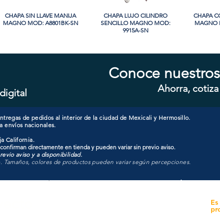
CHAPA SIN LLAVE MANIJA
Vista rápida
CHAPA LUJO CILINDRO
Vista rápida
CHAPA C
Vi
MAGNO MOD: A8801BK-SN
SENCILLO MAGNO MOD:
MAGNO M
9915A-SN
PROMO
PROMO
Conoce nuestros
Ahorra, cotiza
digital
CHAPA CON LLAVE MAGNO
Vista rápida
CHAPA LUJO CILINDRO
Vista rápida
CHAPA C
Vi
MOD: 607ET-SS
SENCILLO MAGNO MOD:
MAGNO M
9928A-ORB
tregas de pedidos al interior de la ciudad de Mexicali y Hermosillo.
a envíos nacionales.
a California.
 confirman directamente en tienda y pueden variar sin previo aviso.
evio aviso y a disponibilidad.
o. Tamaños, colores de productos pueden variar según percepciones.
yecto
Unidad de atención a
Es
Sucursales
pr