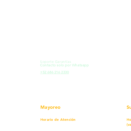
MXL
Calle del Hospital No.
Có
299Centro Cívico y Comercial
21000, Mexicali, B.C.
Ma
HMO
Blvd. Progreso 185, Villa del
Em
Cortes, 83105 Hermosillo, Son.
Re
contacto@e-proconsa.com
Pr
Servicio al Cliente
Mexicali Hermosillo
Ub
+52 686 904-4444
Fac
Soporte Garantías
HMO
Contacto solo por Whatsapp
Pro
+52 686 216 2330
Mayoreo
S
Horario de Atención
Ho
(v
Lunes a viernes
7 am a 5:30 pm