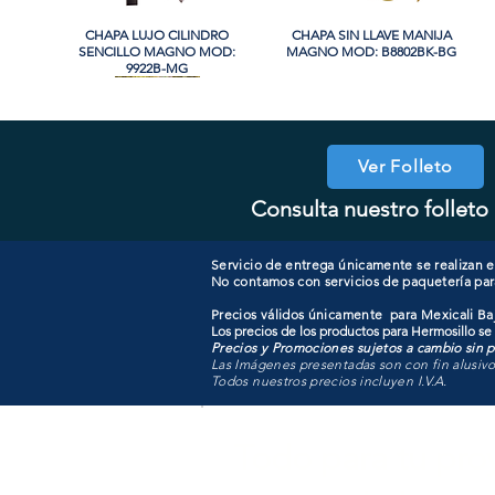
CHAPA LUJO CILINDRO
Vista rápida
CHAPA SIN LLAVE MANIJA
Vista rápida
SENCILLO MAGNO MOD:
MAGNO MOD: B8802BK-BG
9922B-MG
Ver Folleto
Consulta nuestro folleto 
COOLER PORTATIL 40 LITROS
CHAPA CILINDRO DOBLE
Vista rápida
Vista rápida
CHAPA COMBO CILINDRO
CHAPA LUJO CILINDRO
Vista rápida
Vista rápida
MAGNO MOD: D102-SS
ATIK MOD: F3700
SENCILLO MAGNO MOD:
SENCILLO MAGNO MOD:
607ET+D101-SS
9922A-SN
Servicio de entrega únicamente se realizan en
No contamos con servicios de paquetería par
Precios válidos únicamente para Mexicali Baj
Los precios de los productos para Hermosillo se
Precios y Promociones sujetos a cambio sin pr
Las Imágenes presentadas son con fin alusiv
Todos nuestros precios incluyen I.V.A.
Todo para tu pro