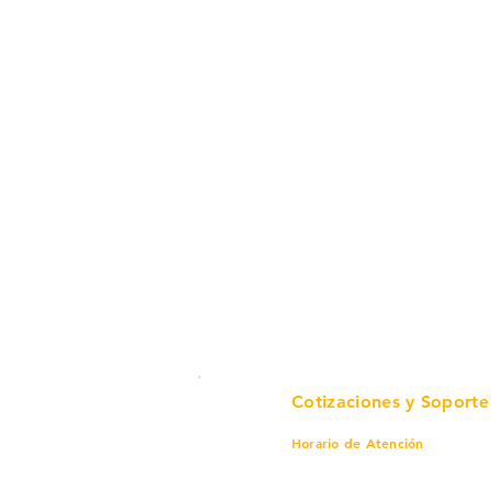
en un solo lugar.
Cotizaciones y Soporte
Horario de Atención
Lunes a viernes
8 am a 6 pm