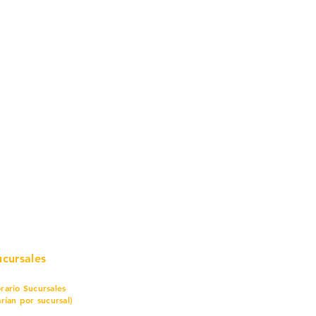
mo in
stalar
teriales para Construcción
pleo Proconsa
modela con crédito
omociones y descuentos
icaciones
turación
ductos de Ferretería
ucursales
rario Sucursales
arían por sucursal)