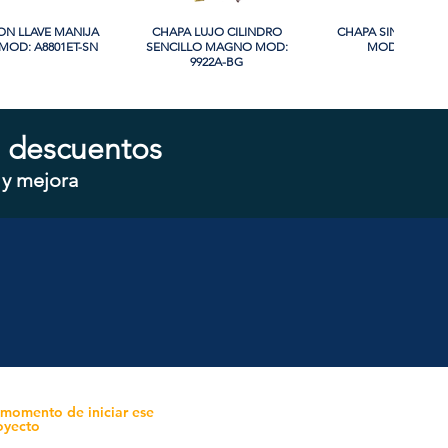
ON LLAVE MANIJA
sta rápida
CHAPA LUJO CILINDRO
Vista rápida
CHAPA SIN LLAVE
Vista rápida
OD: A8801ET-SN
SENCILLO MAGNO MOD:
MOD: 607BK-S
9922A-BG
 descuentos
 y mejora
ON LLAVE MANIJA
sta rápida
CHAPA CON LLAVE MANIJA
Vista rápida
CHAPA SIN LLAVE 
Vista rápida
OD: B8802ET-BG
MAGNO MOD: A8801ET-MB
MAGNO MOD: A880
 momento de iniciar ese
oyecto