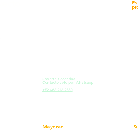
yecto
Unidad de atención a
Es
Sucursales
pr
MXL
Calle del Hospital No.
Có
299Centro Cívico y Comercial
21000, Mexicali, B.C.
Ma
HMO
Blvd. Progreso 185, Villa del
Em
Cortes, 83105 Hermosillo, Son.
Re
contacto@e-proconsa.com
Pr
Servicio al Cliente
Mexicali Hermosillo
Ub
+52 686 904-4444
Fac
Soporte Garantías
HMO
Contacto solo por Whatsapp
Pro
+52 686 216 2330
Mayoreo
S