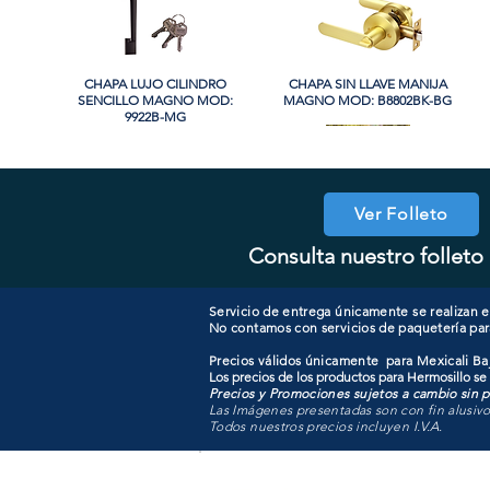
CHAPA LUJO CILINDRO
Vista rápida
CHAPA SIN LLAVE MANIJA
Vista rápida
SENCILLO MAGNO MOD:
MAGNO MOD: B8802BK-BG
9922B-MG
Ver Folleto
Consulta nuestro folleto 
CHAPA CILINDRO SENCILLO
CHAPA COMBO CILINDRO
Vista rápida
Vista rápida
COOLER PORTATIL 40 LITROS
CHAPA LUJO CILINDRO
Vista rápida
Vista rápida
SENCILLO MAGNO MOD:
MAGNO MOD: D101-SS
SENCILLO MAGNO MOD:
ATIK MOD: F3700
607ET+D101-SS
9915A-SN
Servicio de entrega únicamente se realizan en
No contamos con servicios de paquetería par
Precios válidos únicamente para Mexicali Baj
Los precios de los productos para Hermosillo se
Precios y Promociones sujetos a cambio sin pr
Las Imágenes presentadas son con fin alusiv
Todos nuestros precios incluyen I.V.A.