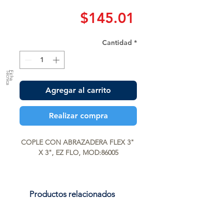
Precio
$145.01
Cantidad
*
a
F
ic
h
a
T
é
c
n
ic
Agregar al carrito
Realizar compra
COPLE CON ABRAZADERA FLEX 3" 
X 3", EZ FLO, MOD:86005
Productos relacionados