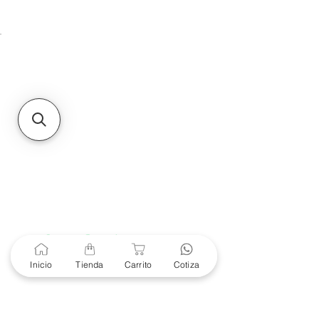
Unidad de atención a
Sucursales
MXL
Calle del Hospital No.
299Centro Cívico y Comercial
21000, Mexicali, B.C.
HMO
Blvd. Progreso 185, Villa
del Cortes, 83105 Hermosillo,
Son.
contacto@e-proconsa.com
Servicio al Cliente
Mexicali Hermosillo
+52 686 904-4444
Soporte Garantías
Contacto solo por Whatsapp
Inicio
Tienda
Carrito
Cotiza
+52 686 216 2330