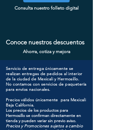
CHAPA CON LLAVE MAGNO
CHAPA CON LLAVE MANIJA
CHAPA SIN LLAVE MAGNO
CHAPA SIN LLAVE MANIJA
CHAPA COMBO CILINDRO
CHAPA CILINDRO DOBLE
CHAPA LUJO CILINDRO
COOLER PORTATIL 40 LITROS
CHAPA CON LLAVE MANIJA
CHAPA SIN LLAVE MANIJA
CHAPA SIN LLAVE MANIJA
CHAPA LUJO CILINDRO
CHAPA LUJO CILINDRO
CHAPA LUJO CILINDRO
SENCILLO MAGNO MOD: 9915A-
Consulta nuestro folleto digital
MAGNO MOD: A8801BK-MB
MAGNO MOD: A8801ET-MB
SENCILLO MAGNO MOD:
MAGNO MOD: D102-SS
MOD: 607BK-SS
MOD: 607ET-SS
SENCILLO MAGNO MOD: 9922A-
SENCILLO MAGNO MOD: 9922A-
SENCILLO MAGNO MOD: 9928A-
MAGNO MOD: A8801BK-SN
MAGNO MOD: B8802BK-BG
MAGNO MOD: B8802ET-BG
ATIK MOD: F3700
607ET+D101-SS
SN
ORB
SN
BG
Conoce nuestros descuentos
Ahorra, cotiza y mejora
Servicio de entrega únicamente se
realizan entregas de pedidos al interior
de la ciudad de Mexicali y Hermosillo.
No contamos con servicios de paquetería
para envíos nacionales.
Precios válidos únicamente para Mexicali
Baja California.
Los precios de los productos para
Hermosillo se confirman directamente en
tienda y pueden variar sin previo aviso.
Precios y Promociones sujetos a cambio