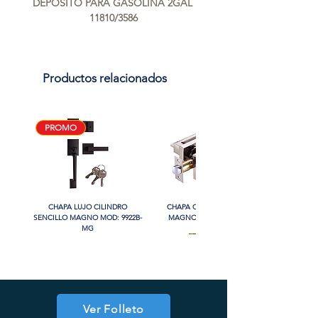
DEPOSITO PARA GASOLINA 2GAL 
11810/3586
Productos relacionados
PROMO
CHAPA LUJO CILINDRO
CHAPA CON LLAVE MANIJA
SENCILLO MAGNO MOD: 9922B-
MAGNO MOD: A8801ET-SN
MG
PROMO
PROMO
PROMO
Ver Folleto