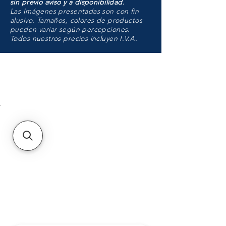
sin previo aviso y a disponibilidad.
Las Imágenes presentadas son con fin
alusivo. Tamaños, colores de productos
pueden variar según percepciones.
Todos nuestros precios incluyen I.V.A.
HMO
Unidad de atención a
Sucursales
MXL
Calle del Hospital No.
299Centro Cívico y Comercial
21000, Mexicali, B.C.
HMO
Blvd. Progreso 185, Villa
del Cortes, 83105 Hermosillo,
Son.
contacto@e-proconsa.com
Servicio al Cliente
Mexicali Hermosillo