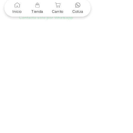
+52 686 904-4444
Inicio
Tienda
Carrito
Cotiza
Soporte Garantías
Contacto solo por Whatsapp
+52 686 216 2330
Cotizaciones y Soporte
Horario de Atención
8 am a 6 pm
Lunes a viernes
8 am a 4 pm
Sábado
8 am a 4 pm
Domingo
Contacto
(686) 904-4444
marketing@e-proconsa.com