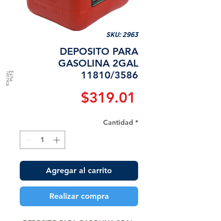
SKU: 2963
DEPOSITO PARA
GASOLINA 2GAL
11810/3586
a
F
ic
h
a
T
é
c
n
ic
Precio
$319.01
Cantidad
*
Agregar al carrito
Realizar compra