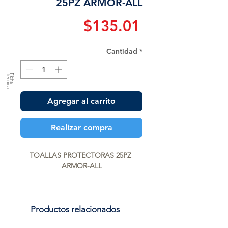
25PZ ARMOR-ALL
Precio
$135.01
Cantidad
*
a
F
ic
h
a
T
é
c
n
ic
Agregar al carrito
Realizar compra
TOALLAS PROTECTORAS 25PZ 
ARMOR-ALL
Productos relacionados