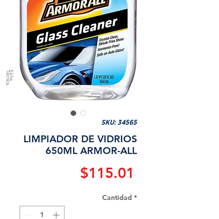
a
F
ic
h
a
T
é
c
n
ic
SKU: 34565
LIMPIADOR DE VIDRIOS
650ML ARMOR-ALL
Precio
$115.01
Cantidad
*