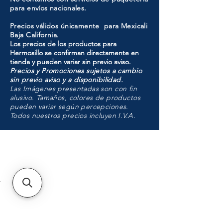
para envíos nacionales.
Precios válidos únicamente para Mexicali
Baja California.
Los precios de los productos para
Hermosillo se confirman directamente en
tienda y pueden variar sin previo aviso.
Precios y Promociones sujetos a cambio
sin previo aviso y a disponibilidad.
Las Imágenes presentadas son con fin
alusivo. Tamaños, colores de productos
pueden variar según percepciones.
Todos nuestros precios incluyen I.V.A.
HMO
Unidad de atención a
Sucursales
MXL
Calle del Hospital No.