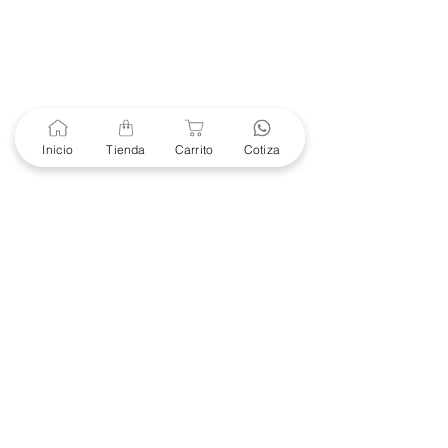
299Centro Cívico y Comercial
21000, Mexicali, B.C.
HMO
Blvd. Progreso 185, Villa
del Cortes, 83105 Hermosillo,
Son.
contacto@e-proconsa.com
Servicio al Cliente
Inicio
Tienda
Carrito
Cotiza
Mexicali Hermosillo
+52 686 904-4444
Soporte Garantías
Contacto solo por Whatsapp
+52 686 216 2330
Cotizaciones y Soporte
Horario de Atención
8 am a 6 pm
Lunes a viernes
8 am a 4 pm
Sábado