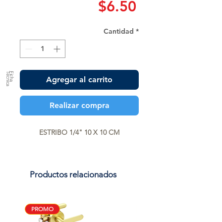
Precio
$6.50
Cantidad
*
a
F
ic
h
a
T
é
c
n
ic
Agregar al carrito
Realizar compra
ESTRIBO 1/4" 10 X 10 CM
Productos relacionados
PROMO