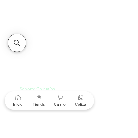
Unidad de atención a
Sucursales
MXL
Calle del Hospital No.
299Centro Cívico y Comercial
21000, Mexicali, B.C.
HMO
Blvd. Progreso 185, Villa
del Cortes, 83105 Hermosillo,
Son.
contacto@e-proconsa.com
Servicio al Cliente
Mexicali Hermosillo
+52 686 904-4444
Soporte Garantías
Contacto solo por Whatsapp
+52 686 216 2330
Inicio
Tienda
Carrito
Cotiza
Cotizaciones y Soporte