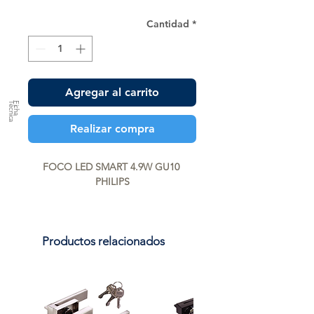
Cantidad
*
Agregar al carrito
a
F
ic
h
a
T
é
c
n
ic
Realizar compra
FOCO LED SMART 4.9W GU10 
PHILIPS
Productos relacionados