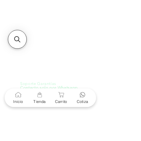
Unidad de atención a
Sucursales
MXL
Calle del Hospital No.
299Centro Cívico y Comercial
21000, Mexicali, B.C.
HMO
Blvd. Progreso 185, Villa
del Cortes, 83105 Hermosillo,
Son.
contacto@e-proconsa.com
Servicio al Cliente
Mexicali Hermosillo
+52 686 904-4444
Soporte Garantías
Contacto solo por Whatsapp
+52 686 216 2330
Inicio
Tienda
Carrito
Cotiza
Cotizaciones y Soporte