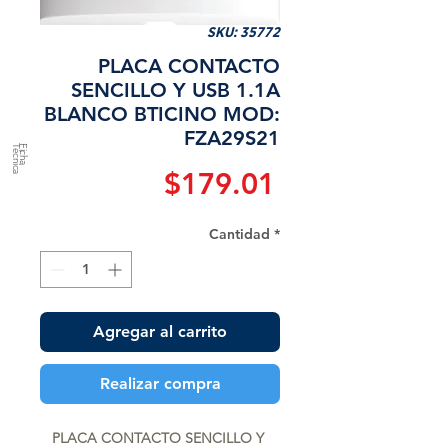
SKU: 35772
PLACA CONTACTO
SENCILLO Y USB 1.1A
BLANCO BTICINO MOD:
FZA29S21
a
F
ic
h
a
T
é
c
n
ic
Precio
$179.01
Cantidad
*
Agregar al carrito
Realizar compra
PLACA CONTACTO SENCILLO Y 