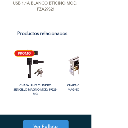
USB 1.1A BLANCO BTICINO MOD: 
FZA29S21
Productos relacionados
PROMO
CHAPA LUJO CILINDRO
CHAPA CON LLAVE MANIJA
SENCILLO MAGNO MOD: 9922B-
MAGNO MOD: A8801ET-SN
MG
PROMO
PROMO
PROMO
Ver Folleto