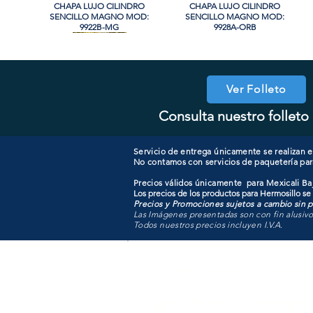
CHAPA LUJO CILINDRO
Vista rápida
CHAPA LUJO CILINDRO
Vista rápida
SENCILLO MAGNO MOD:
SENCILLO MAGNO MOD:
9922B-MG
9928A-ORB
Ver Folleto
Consulta nuestro folleto 
COOLER PORTATIL 40 LITROS
CHAPA CILINDRO SENCILLO
Vista rápida
Vista rápida
CHAPA COMBO CILINDRO
CHAPA LUJO CILINDRO
Vista rápida
Vista rápida
MAGNO MOD: D101-SS
ATIK MOD: F3700
SENCILLO MAGNO MOD:
SENCILLO MAGNO MOD:
607ET+D101-SS
9915A-SN
Servicio de entrega únicamente se realizan en
No contamos con servicios de paquetería par
Precios válidos únicamente para Mexicali Baj
Los precios de los productos para Hermosillo se
Precios y Promociones sujetos a cambio sin pr
Las Imágenes presentadas son con fin alusiv
Todos nuestros precios incluyen I.V.A.
Todo para tu pro
en un solo lugar.