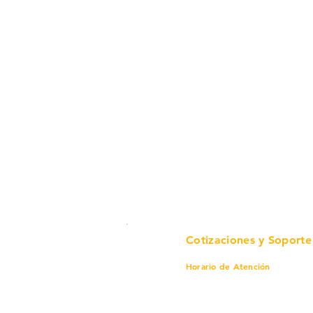
Cotizaciones y Soporte
Horario de Atención
Lunes a viernes
8 am a 6 pm
Sábado
8 am a 4 pm
Domingo
8 am a 4 pm