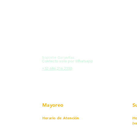
MXL
Calle del Hospital No.
Có
299Centro Cívico y Comercial
21000, Mexicali, B.C.
Ma
HMO
Blvd. Progreso 185, Villa del
Em
Cortes, 83105 Hermosillo, Son.
Re
contacto@e-proconsa.com
Pr
Servicio al Cliente
Mexicali Hermosillo
Ub
+52 686 904-4444
Fac
Soporte Garantías
HMO
Contacto solo por Whatsapp
Pro
+52 686 216 2330
Mayoreo
S
Horario de Atención
Ho
(v
Lunes a viernes
7 am a 5:30 pm
Sábado
8 am a 1:00 pm
Lu
Cerrado
Do