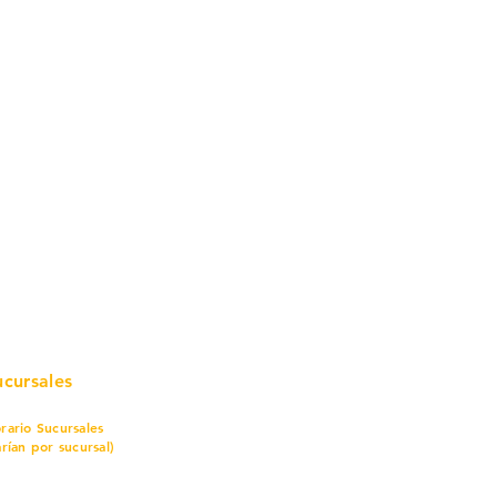
mo in
stalar
teriales para Construcción
pleo Proconsa
modela con crédito
omociones y descuentos
icaciones
turación
ductos de Ferretería
ucursales
rario Sucursales
arían por sucursal)
nes a sábado
7 am a 8 pm
mingo
8 am a 5 pm