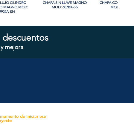
LUJO CILINDRO
sta rápida
CHAPA SIN LLAVE MAGNO
Vista rápida
CHAPA CON LLAVE
Vista rápida
LO MAGNO MOD:
MOD: 607BK-SS
MOD: 607ET-S
9922A-SN
 descuentos
 y mejora
CILINDRO DOBLE
sta rápida
CHAPA CON LLAVE MANIJA
Vista rápida
CHAPA CON LLAVE 
Vista rápida
 MOD: D102-SS
MAGNO MOD: A8801ET-MB
MAGNO MOD: A880
 momento de iniciar ese
oyecto