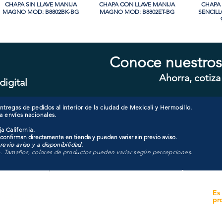
CHAPA SIN LLAVE MANIJA
Vista rápida
CHAPA CON LLAVE MANIJA
Vista rápida
CHAPA 
Vi
MAGNO MOD: B8802BK-BG
MAGNO MOD: B8802ET-BG
SENCIL
Conoce nuestros
Ahorra, cotiza
digital
CHAPA LUJO CILINDRO
Vista rápida
CHAPA SIN LLAVE MANIJA
Vista rápida
CHAPA 
Vi
SENCILLO MAGNO MOD:
MAGNO MOD: A8801BK-SN
MAGNO
9922A-BG
tregas de pedidos al interior de la ciudad de Mexicali y Hermosillo.
a envíos nacionales.
a California.
 confirman directamente en tienda y pueden variar sin previo aviso.
evio aviso y a disponibilidad.
o. Tamaños, colores de productos pueden variar según percepciones.
yecto
Unidad de atención a
Es
Sucursales
pr