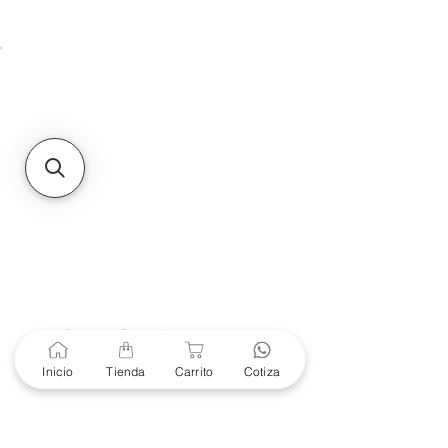
Unidad de atención a
Sucursales
MXL
Calle del Hospital No.
299Centro Cívico y Comercial
21000, Mexicali, B.C.
HMO
Blvd. Progreso 185, Villa
del Cortes, 83105 Hermosillo,
Son.
contacto@e-proconsa.com
Servicio al Cliente
Mexicali Hermosillo
+52 686 904-4444
Soporte Garantías
Contacto solo por Whatsapp
Inicio
Tienda
Carrito
Cotiza
+52 686 216 2330