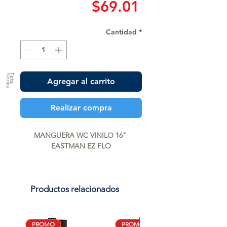
Precio
$69.01
Cantidad
*
a
F
ic
h
a
T
é
c
n
ic
Agregar al carrito
Realizar compra
MANGUERA WC VINILO 16" 
EASTMAN EZ FLO
Productos relacionados
PROMO
PROMO