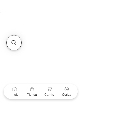
Unidad de atención a
Sucursales
MXL
Calle del Hospital No.
299Centro Cívico y Comercial
21000, Mexicali, B.C.
HMO
Blvd. Progreso 185, Villa
del Cortes, 83105 Hermosillo,
Son.
contacto@e-proconsa.com
Servicio al Cliente
Mexicali Hermosillo
+52 686 904-4444
Soporte Garantías
Contacto solo por Whatsapp
Inicio
Tienda
Carrito
Cotiza
+52 686 216 2330