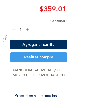
Precio
$359.01
Cantidad
*
a
F
ic
h
a
T
é
c
n
ic
Agregar al carrito
Realizar compra
MANGUERA GAS METAL 3/8 X 5 
MTS, COFLEX, PZ MOD:1AGB500
Productos relacionados